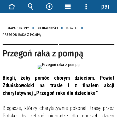
panel
Strona
Wyszukiwarka
Narzędzia
Menu
Menu
główna
główne
szczegółowe
MAPA STRONY
AKTUALNOŚCI
POWIAT
PRZEGOŃ RAKA Z POMPĄ
Przegoń raka z pompą
Biegli, żeby pomóc chorym dzieciom. Powiat
Zduńskowolski na trasie i z finałem akcji
charytatywnej „Przegoń raka dla dzieciaka”
Biegacze, którzy charytatywnie pokonali trasę przez
Polskę, by zebrać pieniądze dla chorych dzieci