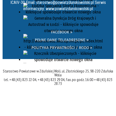
ICAIV-30 Email: starostwo@powiatzdunskowolski.pl Serwis
informacyjny: www.powiatzdunskowolski.pl
FACEBOOK »
PEŁNE DANE TELEADRESOWE »
POLITYKA PRYWATNOŚCI / RODO »
Starostwo Powiatowe w Zduńskiej Woli, ul. Złotnickiego 25, 98-220 Zduńska
Wola
tel. +48 (43) 823 22 04, +48 (43) 823 29 04, fax. po godz. 16:00 +48 (43) 823
28 73