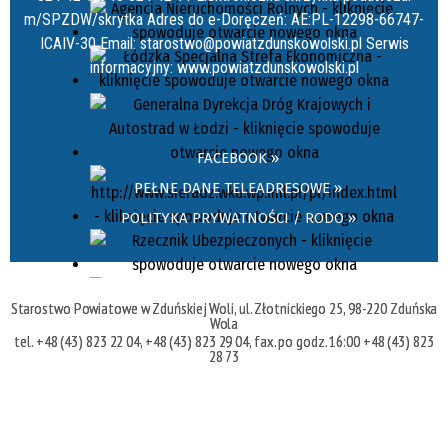
m/SPZDW/skrytka Adres do e-Doręczeń: AE:PL-12298-66747-
ICAIV-30 Email: starostwo@powiatzdunskowolski.pl Serwis
informacyjny: www.powiatzdunskowolski.pl
FACEBOOK »
PEŁNE DANE TELEADRESOWE »
POLITYKA PRYWATNOŚCI / RODO »
Starostwo Powiatowe w Zduńskiej Woli, ul. Złotnickiego 25, 98-220 Zduńska
Wola
tel. +48 (43) 823 22 04, +48 (43) 823 29 04, fax. po godz. 16:00 +48 (43) 823
28 73