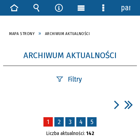
panel
Strona
Wyszukiwarka
Narzędzia
Menu
Menu
główna
główne
szczegółowe
MAPA STRONY
ARCHIWUM AKTUALNOŚCI
ARCHIWUM AKTUALNOŚCI
Filtry
Szukana fraza
1
2
3
4
5
Data publikacji
Liczba aktualności:
142
—