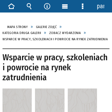
panel
Strona
Wyszukiwarka
Narzędzia
Menu
Menu
główna
główne
szczegółowe
MAPA STRONY
GALERIE ZDJĘĆ
KATEGORIA DRUGA GALERII
ZOBACZ WYDARZENIA
WSPARCIE W PRACY, SZKOLENIACH I POWROCIE NA RYNEK ZATRUDNIENIA
Wsparcie w pracy, szkoleniach
i powrocie na rynek
zatrudnienia