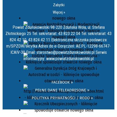
Zabytki
Więcej »
Powiat Zduńskowolski 98-220 Zduńska Wola, ul. Stefana
Złotnickiego 25 Tel. sekretariat: 43 823 22 04 Tel. sekretariat: 43
824 42 10, 43 824 42 11 Elektroniczna skrzynka podawcza:
m/SPZDW/skrytka Adres do e-Doręczeń: AE:PL-12298-66747-
ICAIV-30 Email: starostwo@powiatzdunskowolski.pl Serwis
informacyjny: www.powiatzdunskowolski.pl
FACEBOOK »
PEŁNE DANE TELEADRESOWE »
POLITYKA PRYWATNOŚCI / RODO »