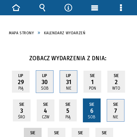
Strona
Wyszukiwarka
Narzędzia
Menu
Menu
główna
główne
szczeg
MAPA STRONY
KALENDARZ WYDARZEŃ
ZOBACZ WYDARZENIA Z DNIA:
LIP
LIP
LIP
SIE
SIE
29
30
31
1
2
PIĄ
SOB
NIE
PON
WTO
SIE
SIE
SIE
SIE
SIE
3
4
5
6
7
ŚRO
CZW
PIĄ
SOB
NIE
SIE
SIE
SIE
SIE