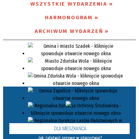
WSZYSTKIE WYDARZENIA
Miejsce
HARMONOGRAM
ARCHIWUM WYDARZEŃ
Organizator
Promowane
DLA MIESZKAŃCA
Jak załatwić sprawę w starostwie?