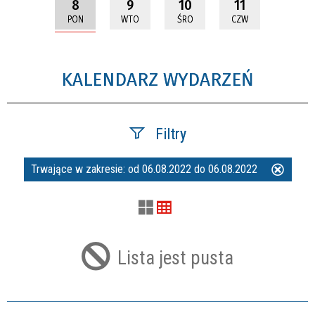
8
9
10
11
PON
WTO
ŚRO
CZW
KALENDARZ WYDARZEŃ
Filtry
Trwające w zakresie:
od 06.08.2022 do 06.08.2022
Usuń
Szukana fraza
ten
filtr
Kategoria
Lista jest pusta
Trwające w zakresie
—