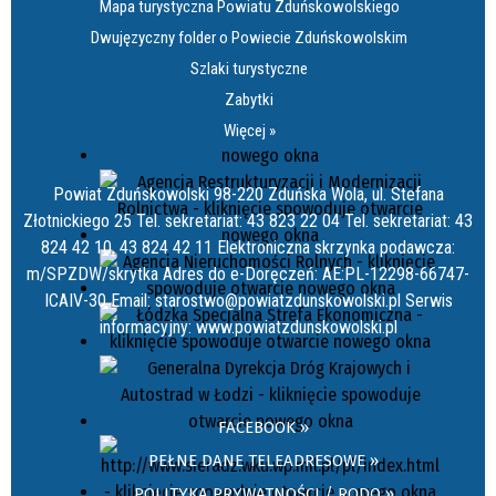
Mapa turystyczna Powiatu Zduńskowolskiego
Dwujęzyczny folder o Powiecie Zduńskowolskim
Szlaki turystyczne
Zabytki
Więcej »
Powiat Zduńskowolski 98-220 Zduńska Wola, ul. Stefana
Złotnickiego 25 Tel. sekretariat: 43 823 22 04 Tel. sekretariat: 43
824 42 10, 43 824 42 11 Elektroniczna skrzynka podawcza:
m/SPZDW/skrytka Adres do e-Doręczeń: AE:PL-12298-66747-
ICAIV-30 Email: starostwo@powiatzdunskowolski.pl Serwis
informacyjny: www.powiatzdunskowolski.pl
FACEBOOK »
PEŁNE DANE TELEADRESOWE »
POLITYKA PRYWATNOŚCI / RODO »