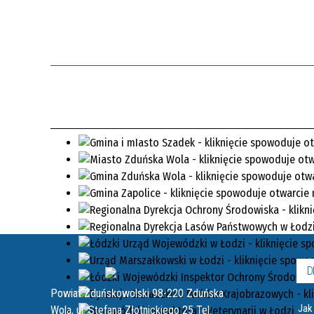
D
Powiat Zduńskowolski 98-220 Zduńska
Jak
Wola, ul. Stefana Złotnickiego 25 Tel.