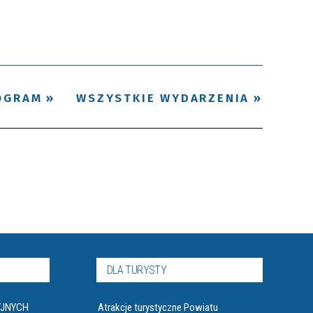
Trwające w
—
zakresie
OGRAM
WSZYSTKIE WYDARZENIA
Miejsce
Organizator
Promowane
DLA TURYSTY
YJNYCH
Atrakcje turystyczne Powiatu