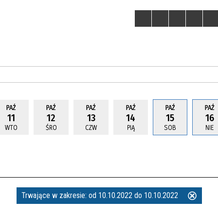
PAŹ
PAŹ
PAŹ
PAŹ
PAŹ
PAŹ
11
12
13
14
15
16
WTO
ŚRO
CZW
PIĄ
SOB
NIE
Trwające w zakresie:
od 10.10.2022 do 10.10.2022
Usuń
ten