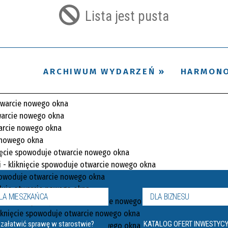
filtr
Lista jest pusta
ARCHIWUM WYDARZEŃ
HARMON
LA MIESZKAŃCA
DLA BIZNESU
 załatwić sprawę w starostwie?
KATALOG OFERT INWESTYC