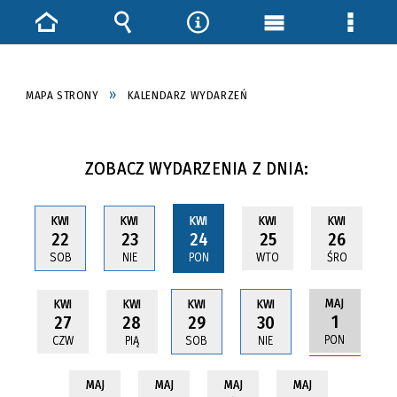
Strona
Wyszukiwarka
Narzędzia
Menu
Menu
główna
główne
szczeg
MAPA STRONY
KALENDARZ WYDARZEŃ
ZOBACZ WYDARZENIA Z DNIA:
KWI
KWI
KWI
KWI
KWI
22
23
24
25
26
SOB
NIE
PON
WTO
ŚRO
MAJ
KWI
KWI
KWI
KWI
1
27
28
29
30
PON
CZW
PIĄ
SOB
NIE
MAJ
MAJ
MAJ
MAJ