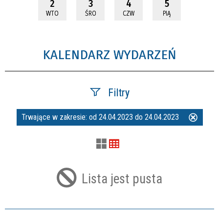
2
3
4
5
WTO
ŚRO
CZW
PIĄ
KALENDARZ WYDARZEŃ
Filtry
Trwające w zakresie:
od 24.04.2023 do 24.04.2023
Usuń
Szukana fraza
ten
filtr
Kategoria
Lista jest pusta
Trwające w zakresie
—