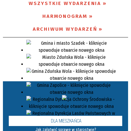
WSZYSTKIE WYDARZENIA
Miejsce
HARMONOGRAM
ARCHIWUM WYDARZEŃ
Organizator
Promowane
DLA MIESZKAŃCA
Jak załatwić sprawę w starostwie?