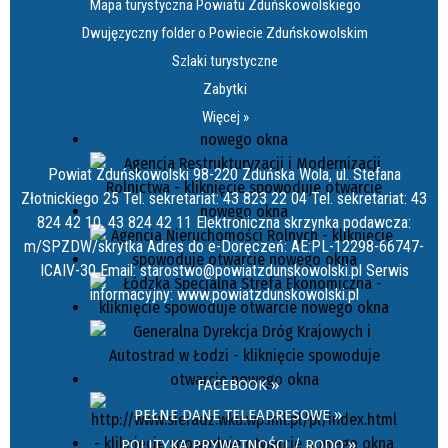
Mapa turystyczna Powiatu Zduńskowolskiego
Dwujęzyczny folder o Powiecie Zduńskowolskim
Szlaki turystyczne
Zabytki
Więcej »
Powiat Zduńskowolski 98-220 Zduńska Wola, ul. Stefana
Złotnickiego 25 Tel. sekretariat: 43 823 22 04 Tel. sekretariat: 43
824 42 10, 43 824 42 11 Elektroniczna skrzynka podawcza:
m/SPZDW/skrytka Adres do e-Doręczeń: AE:PL-12298-66747-
ICAIV-30 Email: starostwo@powiatzdunskowolski.pl Serwis
informacyjny: www.powiatzdunskowolski.pl
FACEBOOK »
PEŁNE DANE TELEADRESOWE »
POLITYKA PRYWATNOŚCI / RODO »