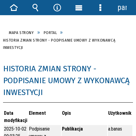
panel
Strona
Wyszukiwarka
Narzędzia
Menu
Menu
główna
główne
szczegółowe
MAPA STRONY
PORTAL
HISTORIA ZMIAN STRONY - PODPISANIE UMOWY Z WYKONAWCĄ
INWESTYCJI
HISTORIA ZMIAN STRONY -
PODPISANIE UMOWY Z WYKONAWCĄ
INWESTYCJI
Data
Element
Opis
Użytkownik
modyfikacji
2025-10-02
Podpisanie
Publikacja
a.banas