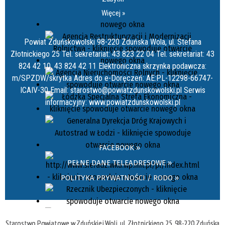
Więcej »
Powiat Zduńskowolski 98-220 Zduńska Wola, ul. Stefana
Złotnickiego 25 Tel. sekretariat: 43 823 22 04 Tel. sekretariat: 43
824 42 10, 43 824 42 11 Elektroniczna skrzynka podawcza:
m/SPZDW/skrytka Adres do e-Doręczeń: AE:PL-12298-66747-
ICAIV-30 Email: starostwo@powiatzdunskowolski.pl Serwis
informacyjny: www.powiatzdunskowolski.pl
FACEBOOK »
PEŁNE DANE TELEADRESOWE »
POLITYKA PRYWATNOŚCI / RODO »
Starostwo Powiatowe w Zduńskiej Woli, ul. Złotnickiego 25, 98-220 Zduńska